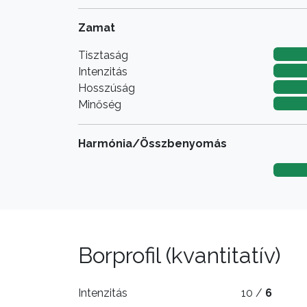
Zamat
Tisztaság
Intenzitás
Hosszúság
Minőség
Harmónia/Összbenyomás
Borprofil (kvantitatív)
Intenzitás
10 /
6