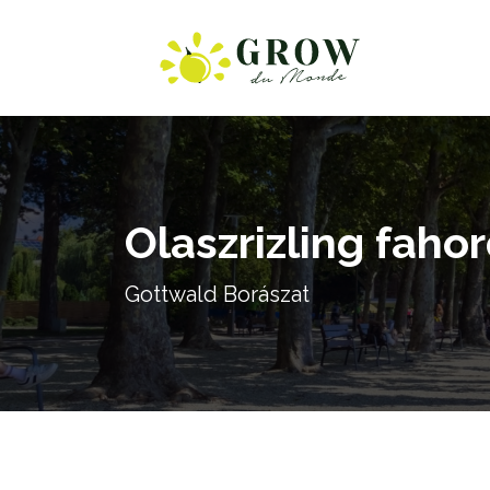
Olaszrizling faho
Gottwald Borászat