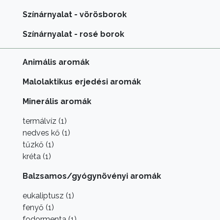
Színárnyalat - vörösborok
Színárnyalat - rosé borok
Animális aromák
Malolaktikus erjedési aromák
Minerális aromák
termálvíz (1)
nedves kő (1)
tűzkő (1)
kréta (1)
Balzsamos/gyógynövényi aromák
eukaliptusz (1)
fenyő (1)
fodormenta (1)