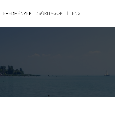
EREDMÉNYEK
ZSŰRITAGOK
|
ENG