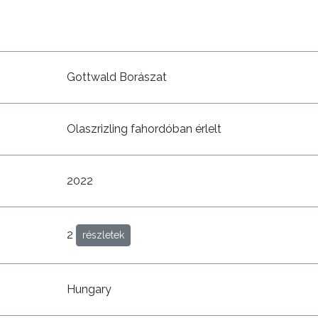
Gottwald Borászat
Olaszrizling fahordóban érlelt
2022
2
részletek
Hungary