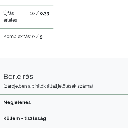
Újfás
10 /
0.33
érlelés
Komplexitás
10 /
5
Borleírás
(zárójelben a bírálók általi jelölések száma)
Megjelenés
Küllem - tisztaság