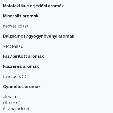
Malolaktikus erjedési aromák
Minerális aromák
nedves kő (2)
Balzsamos/gyógynövényi aromák
verbéna (1)
Fás/pirított aromák
Fűszeres aromák
fehérbors (1)
Gyümölcs aromák
alma (1)
citrom (1)
őszibarack (2)