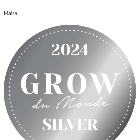
Mátra