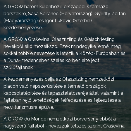
A GROW három különböző országból származó
borszakíró, Saša Špiranec (Horvátország), Győrffy Zoltán
(Magyarország) és Igor Luković (Szerbia)
kezdeményezése.
A GROW a Graševina, Olaszrizling és Welschriesling
nevekből álló mozaikszó. Ezek mindegyike, ennél még
sokkal több elnevezése is létezik a Közép-Európában és
a Duna-medencében széles körben elterjedt
szőlőfajtának.
A kezdeményezés célja az Olaszrizling nemzetközi
piacon való népszerűsítése a termelő országok
kapcsolatépítése és tapasztalatcseréje által, valamint a
fajtában rejlő lehetőségek felfedezése és fejlesztése a
helyi turizmusra épülve.
A GROW du Monde nemzetközi borverseny ebből a
nagyszerű fajtából - nevezzük tetszés szerint Graševina,