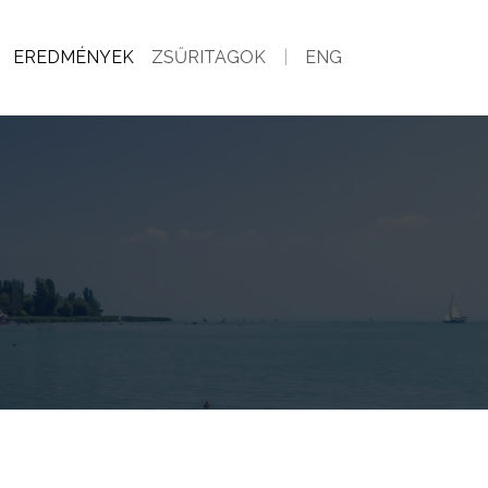
EREDMÉNYEK
ZSŰRITAGOK
|
ENG