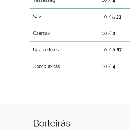
Testesség
10 /
4
Sav
10 /
5.33
Csersav
10 /
0
Újfás érlelés
10 /
0.67
Komplexitás
10 /
4
Borleírás