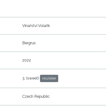
Vinařstvi Volařik
Bergrus
2022
3. (sweet)
részletek
Czech Republic