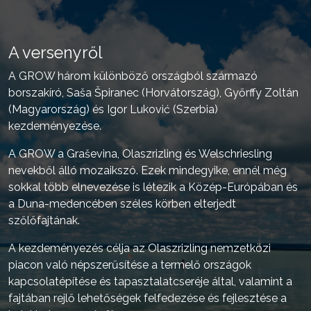
A versenyről
A GROW három különböző országból származó
borszakíró, Saša Špiranec (Horvátország), Győrffy Zoltán
(Magyarország) és Igor Luković (Szerbia)
kezdeményezése.
A GROW a Graševina, Olaszrizling és Welschriesling
nevekből álló mozaikszó. Ezek mindegyike, ennél még
sokkal több elnevezése is létezik a Közép-Európában és
a Duna-medencében széles körben elterjedt
szőlőfajtának.
A kezdeményezés célja az Olaszrizling nemzetközi
piacon való népszerűsítése a termelő országok
kapcsolatépítése és tapasztalatcseréje által, valamint a
fajtában rejlő lehetőségek felfedezése és fejlesztése a