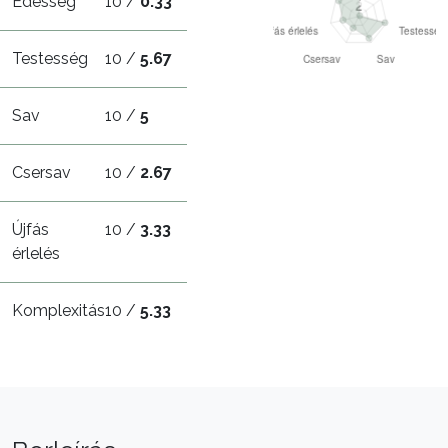
Édesség
10 /
0.33
Testesség
10 /
5.67
Sav
10 /
5
Csersav
10 /
2.67
Újfás
10 /
3.33
érlelés
Komplexitás
10 /
5.33