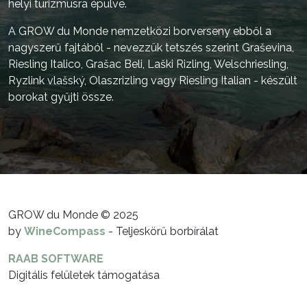
helyi turizmusra épülve.
A GROW du Monde nemzetközi borverseny ebből a
nagyszerű fajtából - nevezzük tetszés szerint Graševina,
Riesling Italico, Grašac Beli, Laški Rizling, Welschriesling,
Ryzlink vlašský, Olaszrizling vagy Riesling Italian - készült
borokat gyűjti össze.
GROW du Monde © 2025
by
WineCompass
- Teljeskörű borbírálat
RAAB SOFTWARE
Digitális felületek támogatása