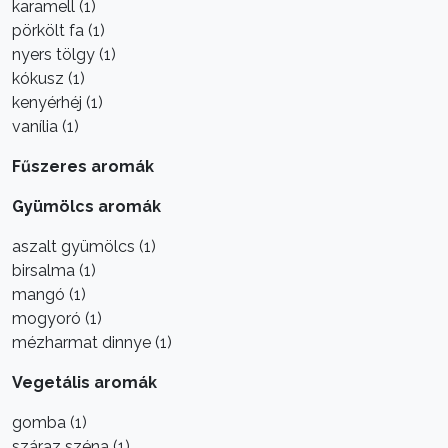
karamell (1)
pörkölt fa (1)
nyers tölgy (1)
kókusz (1)
kenyérhéj (1)
vanília (1)
Fűszeres aromák
Gyümölcs aromák
aszalt gyümölcs (1)
birsalma (1)
mangó (1)
mogyoró (1)
mézharmat dinnye (1)
Vegetális aromák
gomba (1)
száraz széna (1)