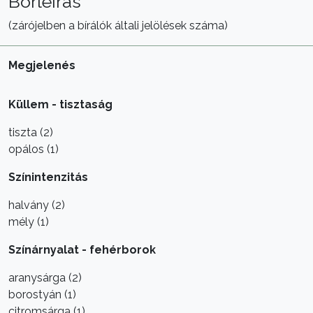
Borleírás
(zárójelben a bírálók általi jelölések száma)
Megjelenés
Küllem - tisztaság
tiszta (2)
opálos (1)
Színintenzitás
halvány (2)
mély (1)
Színárnyalat - fehérborok
aranysárga (2)
borostyán (1)
citromsárga (1)