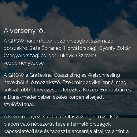
A versenyről
A GROW három különböző országból származó
borszakíró, Saša Špiranec (Horvátország), Győrffy Zoltán
(Magyarország) és Igor Luković (Szerbia)
kezdeményezése.
A GROW a Graševina, Olaszrizling és Welschriesling
nevekből álló mozaikszó. Ezek mindegyike, ennél még
sokkal több elnevezése is létezik a Közép-Európában és
a Duna-medencében széles körben elterjedt
szőlőfajtának.
A kezdeményezés célja az Olaszrizling nemzetközi
piacon való népszerűsítése a termelő országok
kapcsolatépítése és tapasztalatcseréje által, valamint a