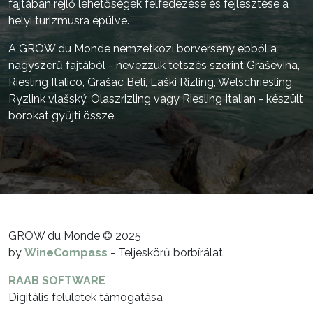
fajtában rejlő lehetőségek felfedezése és fejlesztése a
helyi turizmusra épülve.
A GROW du Monde nemzetközi borverseny ebből a
nagyszerű fajtából - nevezzük tetszés szerint Graševina,
Riesling Italico, Grašac Beli, Laški Rizling, Welschriesling,
Ryzlink vlašský, Olaszrizling vagy Riesling Italian - készült
borokat gyűjti össze.
GROW du Monde © 2025
by
WineCompass
- Teljeskörű borbírálat
RAAB SOFTWARE
Digitális felületek támogatása