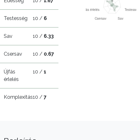
Édesség
10 /
1.67
Testesség
10 /
6
Sav
10 /
6.33
Csersav
10 /
0.67
Újfás
10 /
1
érlelés
Komplexitás
10 /
7