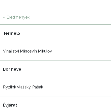
« Eredmények
Termelő
Vinařství Mikrosvín Mikulov
Bor neve
Ryzlink vlašský, Pašák
Évjárat