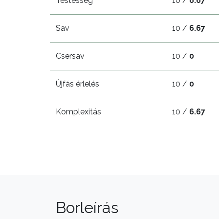
Testesség
10 /
6.67
Sav
10 /
6.67
Csersav
10 /
0
Újfás érlelés
10 /
0
Komplexitás
10 /
6.67
Borleírás