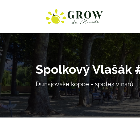
Spolkový Vlašák 
Dunajovské kopce - spolek vinařů