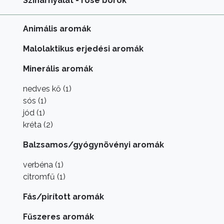
Színárnyalat - rosé borok
Animális aromák
Malolaktikus erjedési aromák
Minerális aromák
nedves kő (1)
sós (1)
jód (1)
kréta (2)
Balzsamos/gyógynövényi aromák
verbéna (1)
citromfű (1)
Fás/pirított aromák
Fűszeres aromák