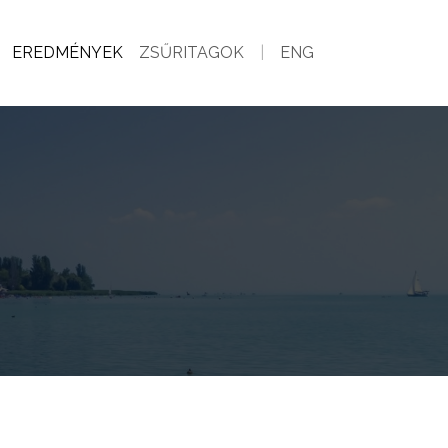
EREDMÉNYEK
ZSŰRITAGOK
|
ENG