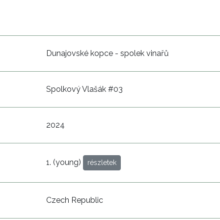
Dunajovské kopce - spolek vinařů
Spolkový Vlašák #03
2024
1. (young)
részletek
Czech Republic