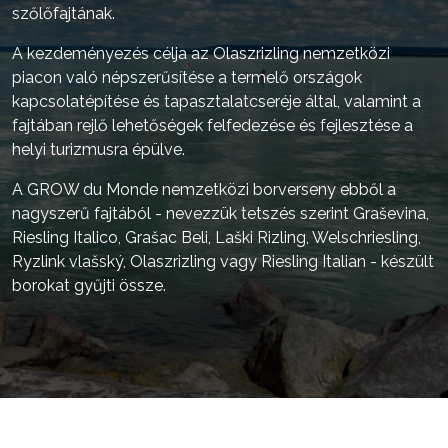
szőlőfajtának.
A kezdeményezés célja az Olaszrizling nemzetközi
piacon való népszerűsítése a termelő országok
kapcsolatépítése és tapasztalatcseréje által, valamint a
fajtában rejlő lehetőségek felfedezése és fejlesztése a
helyi turizmusra épülve.
A GROW du Monde nemzetközi borverseny ebből a
nagyszerű fajtából - nevezzük tetszés szerint Graševina,
Riesling Italico, Grašac Beli, Laški Rizling, Welschriesling,
Ryzlink vlašský, Olaszrizling vagy Riesling Italian - készült
borokat gyűjti össze.