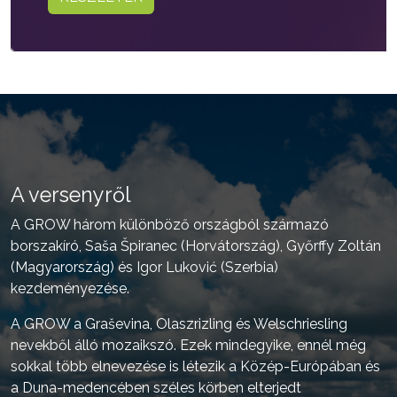
A versenyről
A GROW három különböző országból származó
borszakíró, Saša Špiranec (Horvátország), Győrffy Zoltán
(Magyarország) és Igor Luković (Szerbia)
kezdeményezése.
A GROW a Graševina, Olaszrizling és Welschriesling
nevekből álló mozaikszó. Ezek mindegyike, ennél még
sokkal több elnevezése is létezik a Közép-Európában és
a Duna-medencében széles körben elterjedt