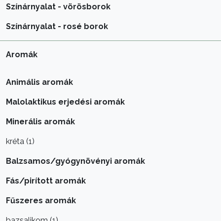
Színárnyalat - vörösborok
Színárnyalat - rosé borok
Aromák
Animális aromák
Malolaktikus erjedési aromák
Minerális aromák
kréta (1)
Balzsamos/gyógynövényi aromák
Fás/pirított aromák
Fűszeres aromák
bazsalikom (1)