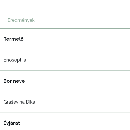
« Eredmények
Termelő
Enosophia
Bor neve
Graševina Dika
Évjárat