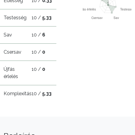
Édesség
10 /
0.33
Testesség
10 /
5.33
Sav
10 /
6
Csersav
10 /
0
Újfás
10 /
0
érlelés
Komplexitás
10 /
5.33